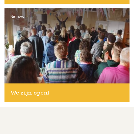
Nieuws
-
We zijn open!