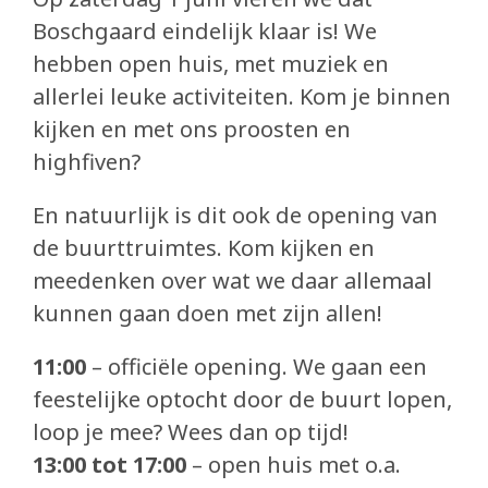
Eetcafé de Juin
Boschgaard eindelijk klaar is! We
Buurderij
hebben open huis, met muziek en
allerlei leuke activiteiten. Kom je binnen
Buurtbabbels
kijken en met ons proosten en
highfiven?
Bouwen
En natuurlijk is dit ook de opening van
Duurzaam bouwen
de buurttruimtes. Kom kijken en
Partners
meedenken over wat we daar allemaal
kunnen gaan doen met zijn allen!
Zin om mee te helpen?
11:00
– officiële opening. We gaan een
Blog
feestelijke optocht door de buurt lopen,
In de media
loop je mee? Wees dan op tijd!
13:00 tot 17:00
– open huis met o.a.
submi