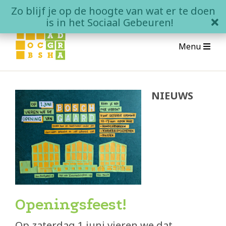
Skip
Zo blijf je op de hoogte van wat er te doen
to
clo
is in het Sociaal Gebeuren!
content
Menu
Over Boschgaard
NIEUWS
Wat is Boschgaard?
Wonen in Boschgaard
Contact
Het Sociale Gebeuren
Openingsfeest!
Agenda
Op zaterdag 1 juni vieren we dat