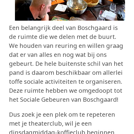
Eetcafé de Juin
Buurderij
Een belangrijk deel van Boschgaard is
Buurtbabbels
de ruimte die we delen met de buurt.
Bouwen
We houden van reuring en willen graag
dat er van alles en nog wat bij ons
Duurzaam bouwen
gebeurt. De hele buitenste schil van het
pand is daarom beschikbaar om allerlei
Partners
toffe sociale activiteiten te organiseren.
Zin om mee te helpen?
Deze ruimte hebben we omgedoopt tot
het Sociale Gebeuren van Boschgaard!
Blog
Dus zoek je een plek om te repeteren
In de media
met je theaterclub, wil je een
dinsdagmiddag-koffieclub beginnen,
submi