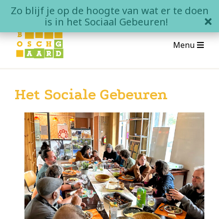
Skip
Zo blijf je op de hoogte van wat er te doen
to
clo
is in het Sociaal Gebeuren!
content
Menu
Over Boschgaard
Het Sociale Gebeuren
Wat is Boschgaard?
Wonen in Boschgaard
Contact
Het Sociale Gebeuren
Agenda