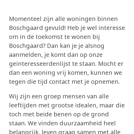
Eetcafé de Juin
Buurderij
Momenteel zijn alle woningen binnen
Boschgaard gevuld! Heb je wel interesse
Buurtbabbels
om in de toekomst te wonen bij
Bouwen
Boschgaard? Dan kan je je alsnog
aanmelden, je komt dan op onze
Duurzaam bouwen
geïnteresseerdenlijst te staan. Mocht er
dan een woning vrij komen, kunnen we
Partners
tegen die tijd contact met je opnemen.
Zin om mee te helpen?
Wij zijn een groep mensen van alle
Blog
leeftijden met grootse idealen, maar die
toch met beide benen op de grond
In de media
staan. We vinden duurzaamheid heel
belangrijk, leven graag samen met alle
submi