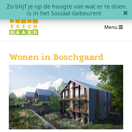
Skip
Zo blijf je op de hoogte van wat er te doen
to
clo
is in het Sociaal Gebeuren!
content
Menu
Over Boschgaard
Wonen in Boschgaard
Wat is Boschgaard?
Wonen in Boschgaard
Contact
Het Sociale Gebeuren
Agenda