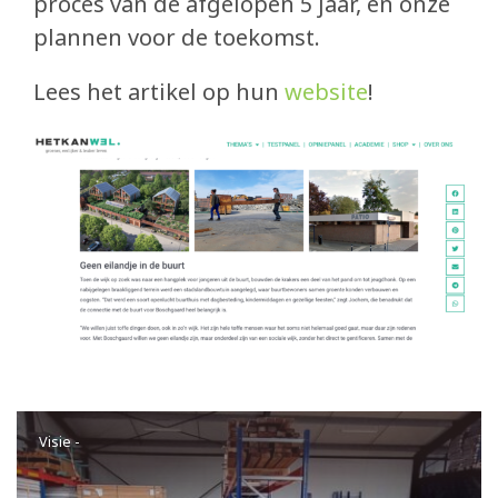
proces van de afgelopen 5 jaar, en onze
Eetcafé de Juin
plannen voor de toekomst.
Buurderij
Lees het artikel op hun
website
!
Buurtbabbels
Bouwen
Duurzaam bouwen
Partners
Zin om mee te helpen?
Blog
In de media
Visie
-
submi