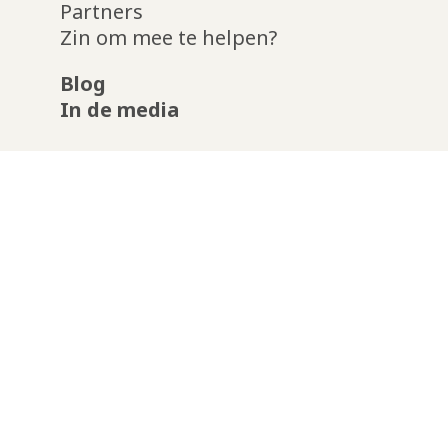
Partners
Zin om mee te helpen?
Blog
In de media
Boschgaard
Mgr. van Roosmalenplein 23 -
5213GC Den Bosch
info@boschgaard.nl
instagram
facebook-
linkedin
f