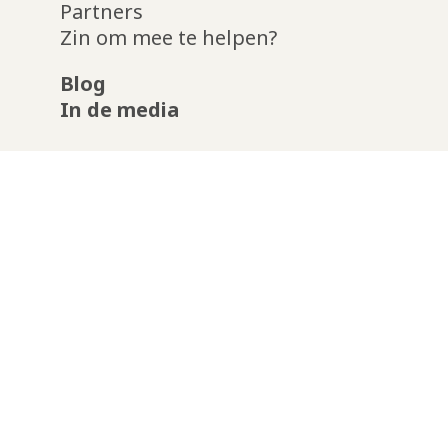
Partners
Zin om mee te helpen?
Blog
In de media
Boschgaard
Mgr. van Roosmalenplein 23 -
5213GC Den Bosch
info@boschgaard.nl
instagram
facebook-
linkedin
f