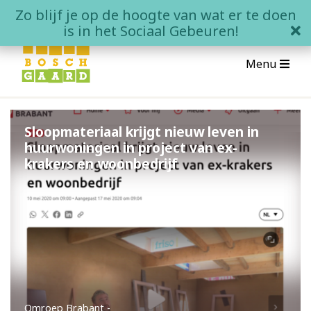
Skip
Zo blijf je op de hoogte van wat er te doen
to
clo
is in het Sociaal Gebeuren!
content
Menu
Over Boschgaard
Sloopmateriaal krijgt nieuw leven in 
huurwoningen in project van ex-
Wat is Boschgaard?
krakers en woonbedrijf
Wonen in Boschgaard
Contact
Het Sociale Gebeuren
Agenda
Omroep Brabant
-