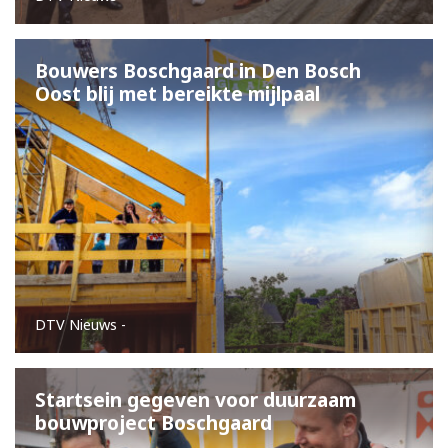
Eetcafé de Juin
Buurderij
Bouwers Boschgaard in Den Bosch 
Oost blij met bereikte mijlpaal
Buurtbabbels
Bouwen
Duurzaam bouwen
Partners
Zin om mee te helpen?
DTV Nieuws
-
Blog
In de media
Startsein gegeven voor duurzaam 
bouwproject Boschgaard
submi