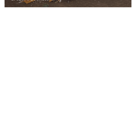
Eetcafé de Juin
Buurderij
Buurtbabbels
Bouwen
Duurzaam bouwen
Partners
Zin om mee te helpen?
Blog
In de media
submi