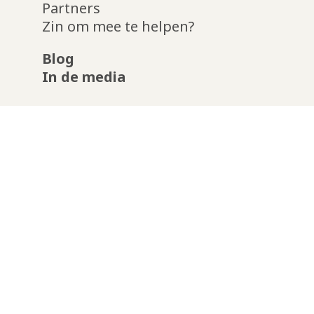
Partners
Zin om mee te helpen?
Blog
In de media
Boschgaard
Mgr. van Roosmalenplein 23 -
5213GC Den Bosch
info@boschgaard.nl
instagram
facebook-
linkedin
f