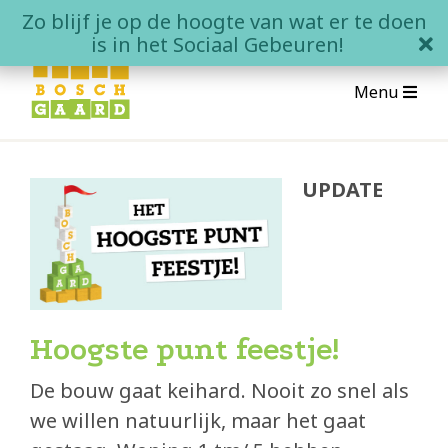
Skip
Zo blijf je op de hoogte van wat er te doen
to
clo
is in het Sociaal Gebeuren!
content
Menu
Over Boschgaard
UPDATE
Wat is Boschgaard?
Wonen in Boschgaard
Contact
Hoogste punt feestje!
Het Sociale Gebeuren
De bouw gaat keihard. Nooit zo snel als
Agenda
we willen natuurlijk, maar het gaat