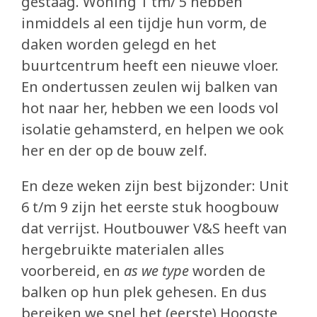
gestaag. Woning 1 tm/ 5 hebben
Eetcafé de Juin
inmiddels al een tijdje hun vorm, de
Buurderij
daken worden gelegd en het
buurtcentrum heeft een nieuwe vloer.
Buurtbabbels
En ondertussen zeulen wij balken van
Bouwen
hot naar her, hebben we een loods vol
isolatie gehamsterd, en helpen we ook
Duurzaam bouwen
her en der op de bouw zelf.
Partners
En deze weken zijn best bijzonder: Unit
6 t/m 9 zijn het eerste stuk hoogbouw
Zin om mee te helpen?
dat verrijst. Houtbouwer V&S heeft van
Blog
hergebruikte materialen alles
voorbereid, en
as we type
worden de
In de media
balken op hun plek gehesen. En dus
bereiken we snel het (eerste) Hoogste
submi