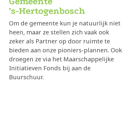
Gemeente
Eetcafé de Juin
’s‑Hertogenbosch
Buurderij
Om de gemeente kun je natuurlijk niet
Buurtbabbels
heen, maar ze stellen zich vaak ook
zeker als Partner op door ruimte te
Bouwen
bieden aan onze pioniers-plannen. Ook
Duurzaam bouwen
droegen ze via het Maarschappelijke
Initiatieven Fonds bij aan de
Partners
Buurschuur.
Zin om mee te helpen?
Blog
In de media
submi