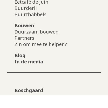
Eetcafé de Juin
Buurderij
Buurtbabbels
Bouwen
Duurzaam bouwen
Partners
Zin om mee te helpen?
Blog
In de media
Boschgaard
Mgr. van Roosmalenplein 23 -
5213GC Den Bosch