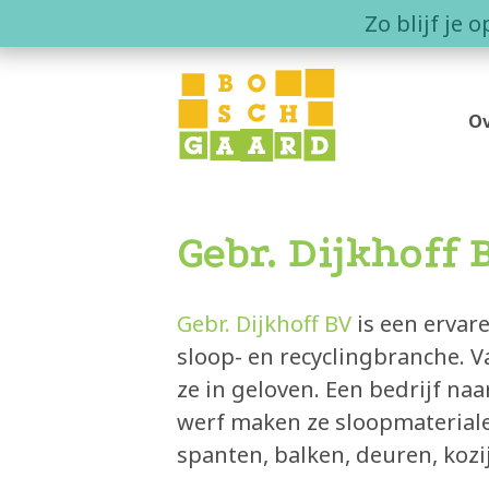
Skip
Zo blijf je 
to
content
Ov
Wa
Wo
Gebr. Dijkhoff 
Co
Gebr. Dijkhoff BV
is een ervar
sloop- en recyclingbranche. 
ze in geloven. Een bedrijf na
werf maken ze sloopmateriale
spanten, balken, deuren, kozi