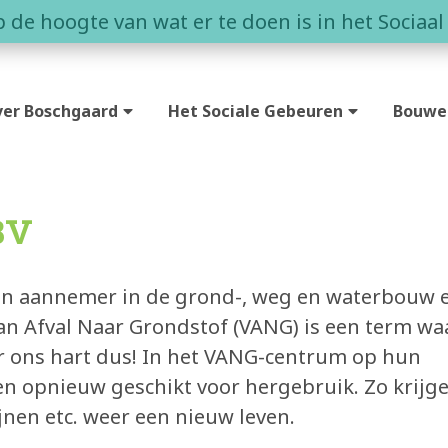
op de hoogte van wat er te doen is in het Sociaa
er Boschgaard
Het Sociale Gebeuren
Bouwe
t is Boschgaard?
Agenda
Duurz
nen in Boschgaard
Eetcafé de Juin
Partne
BV
ntact
Buurderij
Zin om
Buurtbabbels
en aannemer in de grond-, weg en waterbouw 
Van Afval Naar Grondstof (VANG) is een term wa
ar ons hart dus! In het VANG-centrum op hun
n opnieuw geschikt voor hergebruik. Zo krijg
jnen etc. weer een nieuw leven.