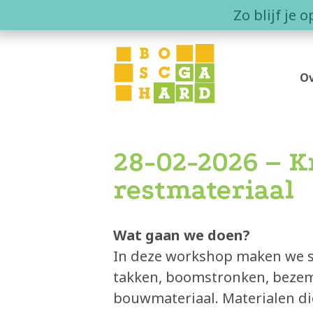
Skip
Zo blijf je 
to
content
Ov
Wa
Wo
28-02-2026 – 
Co
restmateriaal
Wat gaan we doen?
In deze workshop maken we sa
takken, boomstronken, bezems
bouwmateriaal. Materialen di