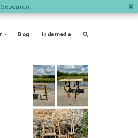
clo
l Gebeuren!
n
Blog
In de media
Zoek
aam bouwen
submit
rs
 mee te helpen?