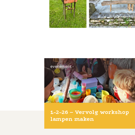
evenement
-
1-2-26 – Vervolg workshop 
lampen maken