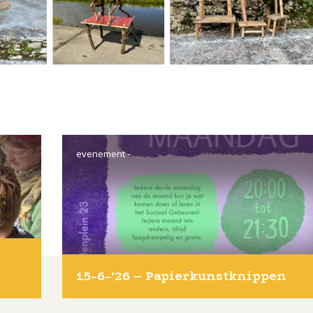
evenement
-
15-6-’26 – Papierkunstknippen