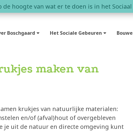
op de hoogte van wat er te doen is in het Sociaa
er Boschgaard
Het Sociale Gebeuren
Bouwe
t is Boschgaard?
Agenda
Duurz
nen in Boschgaard
Eetcafé de Juin
Partne
Krukjes maken van
ntact
Buurderij
Zin om
Buurtbabbels
men krukjes van natuurlijke materialen:
telen en/of (afval)hout of overgebleven
e je uit de natuur en directe omgeving kunt