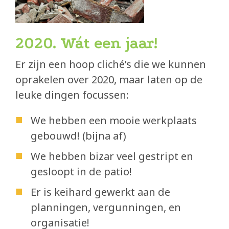
Eetcafé de Juin
Buurderij
2020. Wát een jaar!
Buurtbabbels
Er zijn een hoop cliché’s die we kunnen
Bouwen
oprakelen over 2020, maar laten op de
leuke dingen focussen:
Duurzaam bouwen
We hebben een mooie werkplaats
Partners
gebouwd! (bijna af)
Zin om mee te helpen?
We hebben bizar veel gestript en
gesloopt in de patio!
Blog
Er is keihard gewerkt aan de
In de media
planningen, vergunningen, en
organisatie!
submi