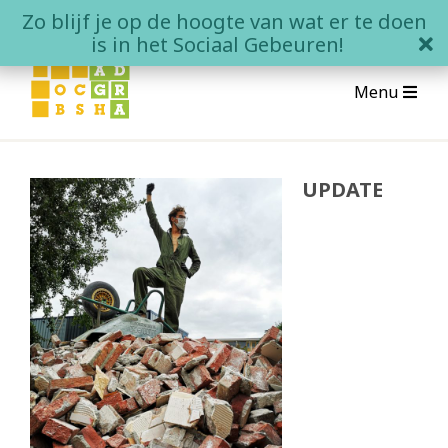
Skip
Zo blijf je op de hoogte van wat er te doen
to
clo
is in het Sociaal Gebeuren!
content
Menu
Over Boschgaard
UPDATE
Wat is Boschgaard?
Wonen in Boschgaard
Contact
Het Sociale Gebeuren
Agenda