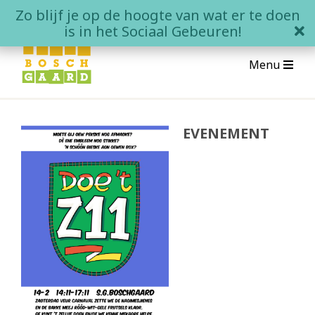
Skip
Zo blijf je op de hoogte van wat er te doen
to
clo
is in het Sociaal Gebeuren!
content
Menu
Over Boschgaard
EVENEMENT
Wat is Boschgaard?
Wonen in Boschgaard
Contact
Het Sociale Gebeuren
Agenda