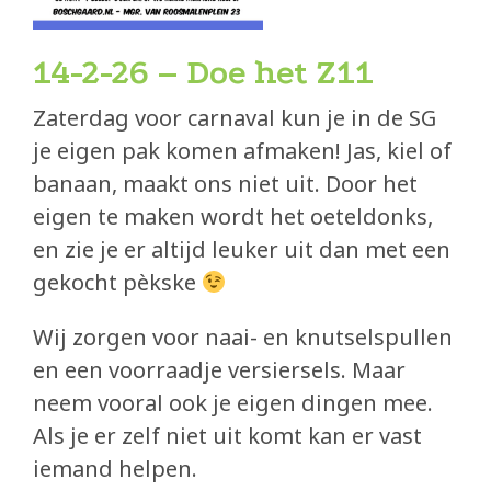
Eetcafé de Juin
Buurderij
14-2-26 – Doe het Z11
Buurtbabbels
Zaterdag voor carnaval kun je in de SG
je eigen pak komen afmaken! Jas, kiel of
Bouwen
banaan, maakt ons niet uit. Door het
eigen te maken wordt het oeteldonks,
Duurzaam bouwen
en zie je er altijd leuker uit dan met een
Partners
gekocht pèkske
Zin om mee te helpen?
Wij zorgen voor naai- en knutselspullen
en een voorraadje versiersels. Maar
Blog
neem vooral ook je eigen dingen mee.
In de media
Als je er zelf niet uit komt kan er vast
iemand helpen.
submi